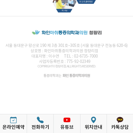
서울 동대문구 왕산로 190 제 3층 301호~305호 (서울 동대문구 전농동 620-6)
상호명 :
화인마취통증의학과의원
청량리점
대표자명 : 이수연
TEL : 02-6735-7000
사업자등록번호 : 775-92-02349
COPYRIGHT© 청량리점. ALL RIGHTS RESERVED.
화인 통증의학과의원
통증의학과는
온라인예약
전화하기
유튜브
위치안내
카톡상담