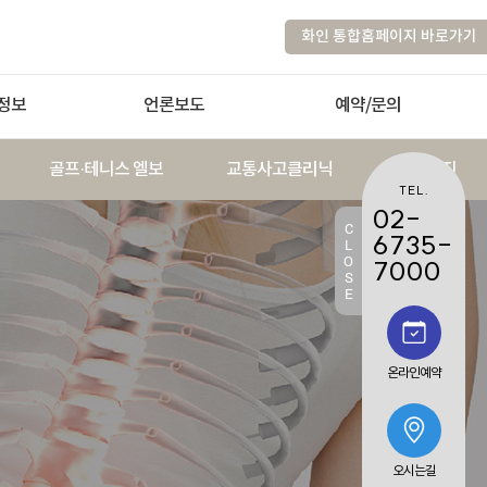
화인 통합홈페이지 바로가기
정보
언론보도
예약/문의
골프·테니스 엘보
교통사고클리닉
대상포진
TEL.
02-
C
6735-
L
O
7000
S
E
온라인예약
오시는길