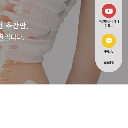
화인통증의학과
유튜브
카톡상담
톡톡문의