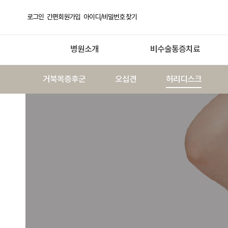
로그인
간편회원가입
아이디/비밀번호 찾기
병원소개
비수술통증치료
거북목증후군
오십견
허리디스크