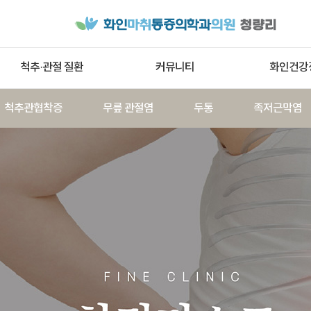
척추·관절 질환
커뮤니티
화인건강
척추관협착증
무릎 관절염
두통
족저근막염