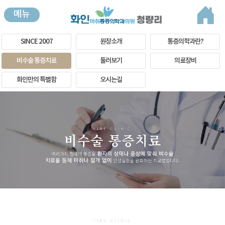
메뉴
SINCE 2007
원장소개
통증의학과란?
비수술 통증치료
둘러보기
의료장비
화인만의 특별함
오시는길