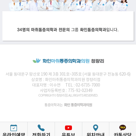
서울 동대문구 왕산로 190 제 3층 301호~305호 (서울 동대문구 전농동 620-6)
상호명 :
화인마취통증의학과의원
청량리점
대표자명 : 이수연
TEL : 02-6735-7000
사업자등록번호 : 775-92-02349
COPYRIGHT© 청량리점. ALL RIGHTS RESERVED.
화인 통증의학과의원
통증의학과는
온라인예약
전화하기
유튜브
위치안내
카톡상담