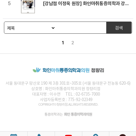
[강남점 이정욱 원장] 화인마취통증의학과 강남점 이정욱 원장, 조직재생치료 분야 임상의료자문의 선정
5
검색
1
2
서울 동대문구 왕산로 190 제 3층 301호~305호 (서울 동대문구 전농동 620-6)
상호명 :
화인마취통증의학과의원
청량리점
대표자명 : 이수연
TEL : 02-6735-7000
사업자등록번호 : 775-92-02349
COPYRIGHT© 청량리점. ALL RIGHTS RESERVED.
화인 통증의학과의원
통증의학과는