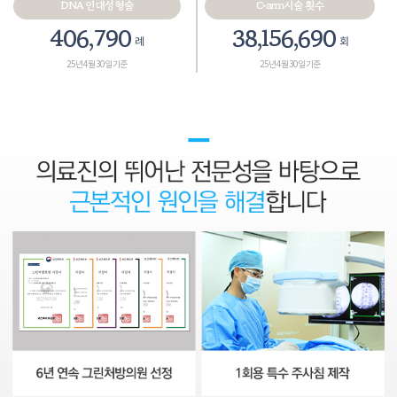
DNA 인대성형술
C-arm시술 횟수
467,575
43,858,265
례
회
25년 4월 30일 기준
25년 4월 30일 기준