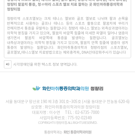
청량리 팔꿈치 통증, 청ㄹ야리 스포츠 엘보 치료 잘하는 곳 화인마취통증의학과
청량리점
청량리역 스포츠엘보는 크게 테니스 엘보와 골프 엘보로 나뉘며 팔과 손목을
반복적으로 사용하는 골프나 테니스 등의 스포츠 활동으로 팔꿈치에 무리가
전해지면서 통증을 유발하는 질환입니다. 청량리 테니스 엘보는 외측상과염이라는
의학적 명칭을 가지고 있으며, 팔꿈치 바깥쪽 힘줄에 미세한 파열이 일어나 염증이
생기면서 팔꿈치 바깥쪽에 통증을 발생하는 질환입니다. 골프엘보는
내측상과염이라는 의학적 명칭을 가지고 있으며, 팔꿈치 안쪽 힘줄에 염증이 생겨
통증이 발생하는 질환입니다. 화인마취통증의학과 청량리점의 스포츠엘보,
골프엘보,테니스엘보 치료방법으로는 체외충격파, DNA인대강화주사가 있습니다
시각장애인을 위한 텍스트 정보 영역입니다.
서울 동대문구 왕산로 190 제 3층 301호~305호 (서울 동대문구 전농동 620-6)
상호명 :
화인마취통증의학과의원
청량리점
대표자명 : 이수연
TEL : 02-6735-7000
사업자등록번호 : 775-92-02349
COPYRIGHT© 청량리점. ALL RIGHTS RESERVED.
화인 통증의학과의원
통증의학과는