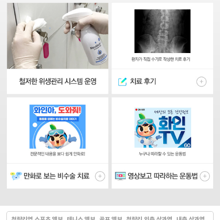
청량리역 스포츠 엘보, 테니스 엘보, 골프 엘보, 청량리 외측 상과염, 내측 상과염,