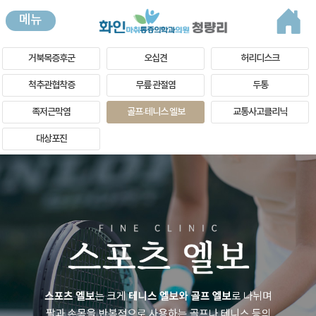
메뉴
거북목증후군
오십견
허리디스크
척추관협착증
무릎 관절염
두통
족저근막염
골프·테니스 엘보
교통사고클리닉
대상포진