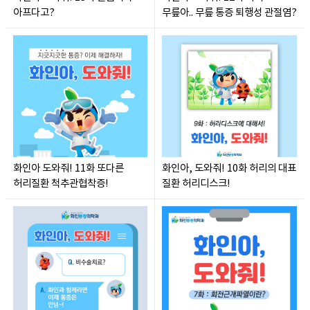
아프다고?
무릎아.. 무릎 통증 퇴행성 관절염?
화인아 도와줘! 11화 또다른
화인아, 도와줘! 10화 허리의 대표
허리질환 척추관협착증!
질환 허리디스크!