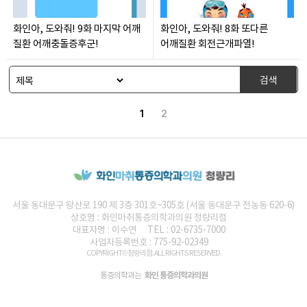
화인아, 도와줘! 9화 마지막 어깨
화인아, 도와줘! 8화 또다른
질환 어깨충돌증후군!
어깨질환 회전근개파열!
검색
1
2
서울 동대문구 왕산로 190 제 3층 301호~305호 (서울 동대문구 전농동 620-6)
상호명 :
화인마취통증의학과의원
청량리점
대표자명 : 이수연
TEL : 02-6735-7000
사업자등록번호 : 775-92-02349
COPYRIGHT© 청량리점. ALL RIGHTS RESERVED.
화인 통증의학과의원
통증의학과는