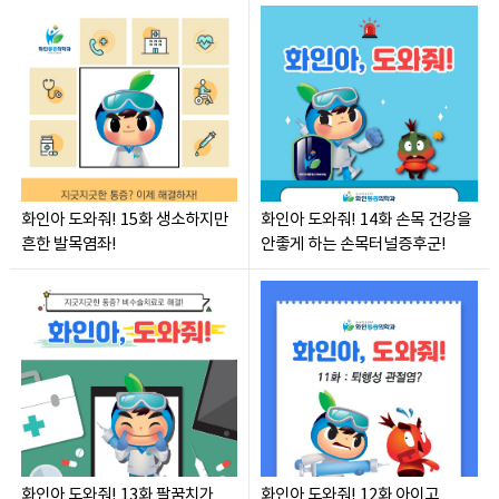
화인아 도와줘! 15화 생소하지만
화인아 도와줘! 14화 손목 건강을
흔한 발목염좌!
안좋게 하는 손목터널증후군!
화인아 도와줘! 13화 팔꿈치가
화인아 도와줘! 12화 아이고