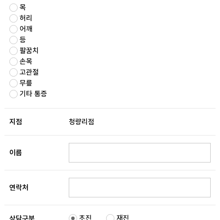
목
허리
어깨
등
팔꿈치
손목
고관절
무릎
기타 통증
지점
청량리점
이름
연락처
초진
재진
상담구분