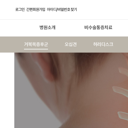
로그인
간편회원가입
아이디/비밀번호 찾기
병원소개
비수술통증치료
거북목증후군
오십견
허리디스크