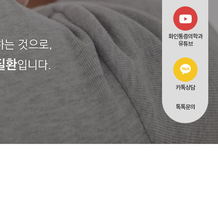
화인통증의학과
유튜브
카톡상담
톡톡문의