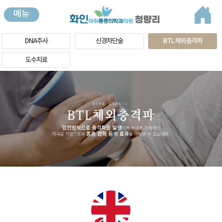
메뉴
DNA주사
신경차단술
BTL 체외충격파
도수치료