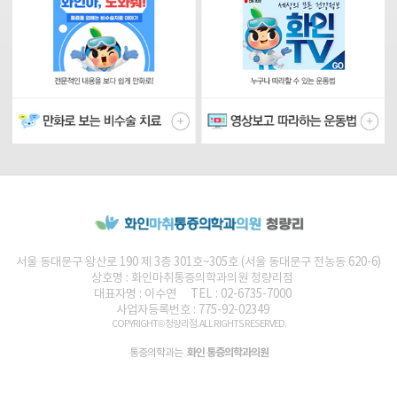
서울 동대문구 왕산로 190 제 3층 301호~305호 (서울 동대문구 전농동 620-6)
상호명 :
화인마취통증의학과의원
청량리점
대표자명 : 이수연
TEL : 02-6735-7000
사업자등록번호 : 775-92-02349
COPYRIGHT© 청량리점. ALL RIGHTS RESERVED.
화인 통증의학과의원
통증의학과는