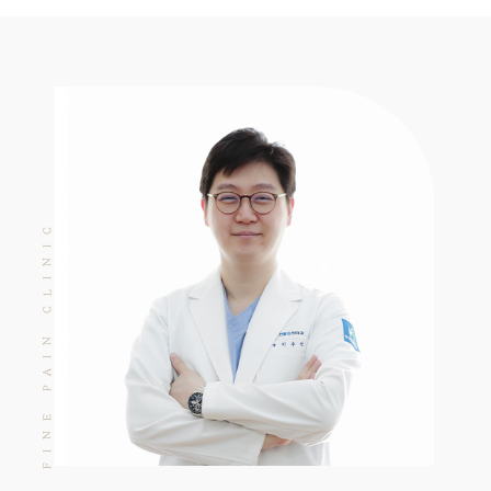
LINIC
C
AIN
P
INE
F