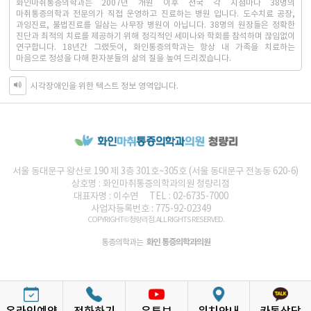
화인마취통증의학과는 2007년 개원 이후 전국 각 지점마다 38명의
마취통증의학과 전문의가 직접 운영하고 진료하는 병원 입니다. 도수치료 공장,
과잉진료, 불법진료를 일삼는 사무장 병원이 아닙니다. 38명의 원장들은 정확한
진단과 최적의 치료를 제공하기 위해 정긱적인 세미나와 학회를 참석하며 끊임없이
연구합니다. 18년간 그랬듯이, 화인통증의학과는 항상 내 가족을 치료하는
마음으로 정성을 다해 환자분들의 삶의 질을 높여 드리겠습니다.
시각장애인을 위한 텍스트 정보 영역입니다.
서울 동대문구 왕산로 190 제 3층 301호~305호 (서울 동대문구 전농동 620-6)
상호명 :
화인마취통증의학과의원
청량리점
대표자명 : 이수연
TEL : 02-6735-7000
사업자등록번호 : 775-92-02349
COPYRIGHT© 청량리점. ALL RIGHTS RESERVED.
화인 통증의학과의원
통증의학과는