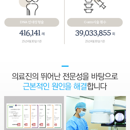
DNA 인대성형술
C-arm시술 횟수
467,575
43,858,265
례
회
25년 4월 30일 기준
25년 4월 30일 기준