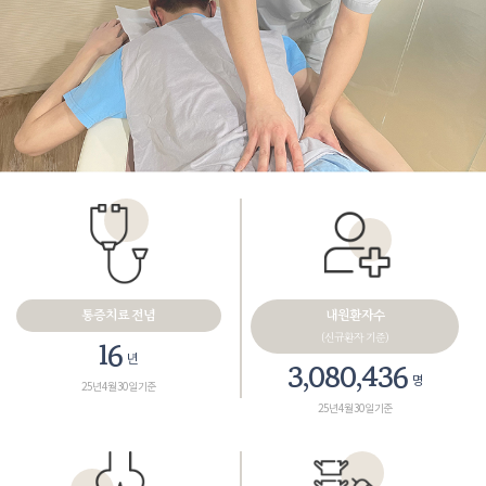
통증치료 전념
내원환자수
(신규환자 기준)
18
년
3,461,165
명
25년 4월 30일 기준
25년 4월 30일 기준