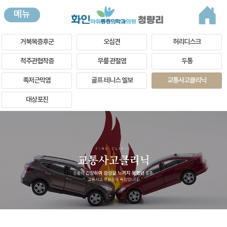
메뉴
거북목증후군
오십견
허리디스크
척추관협착증
무릎 관절염
두통
족저근막염
골프·테니스 엘보
교통사고클리닉
대상포진