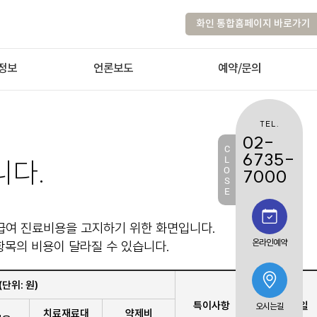
화인 통합홈페이지 바로가기
정보
언론보도
예약/문의
TEL.
02-
C
6735-
L
니다.
O
7000
S
E
 비급여 진료비용을 고지하기 위한 화면입니다.
항목의 비용이 달라질 수 있습니다.
온라인예약
단위: 원)
특이사항
최종 변경일
오시는길
치료재료대
약제비