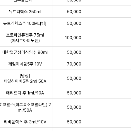
뉴트리헥스 250ml
50,000
뉴트리헥스주 100ML[병]
50,000
프로파인퓨전주 75ml
100,000
(아세트아미노펜)
대한멸균생리식염수 90ml
50,000
제일미네랄5주 10V
70,000
[냉장]
50,000
제일하이비5주 2ml 50A
메리트디 주 1mL*10A
50,000
히코발주(히드록소코발라민) 2
50,000
ml/50A
리비탈렉스 주 3mL*10V
50,000