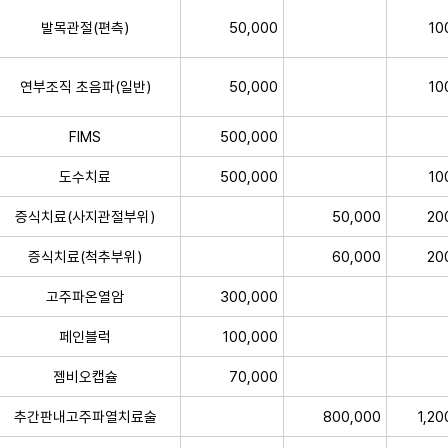
발목관절(편측)
50,000
10
연부조직 초음파(일반)
50,000
10
FIMS
500,000
도수치료
500,000
10
증식치료(사지관절부위)
50,000
20
증식치료(척추부위)
60,000
20
고주파온열암
300,000
페인블럭
100,000
젬비오캡슐
70,000
추간판내고주파열치료술
800,000
1,20