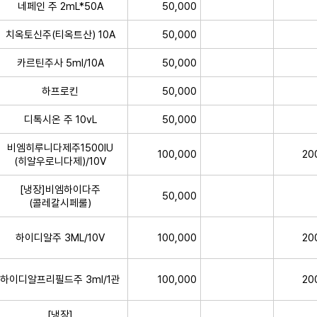
네페인 주 2mL*50A
50,000
치옥토신주(티옥트산) 10A
50,000
카르틴주사 5ml/10A
50,000
하프로킨
50,000
디톡시온 주 10vL
50,000
비엠히루니다제주1500IU
100,000
20
(히알우로니다제)/10V
[냉장]비엠하이다주
50,000
(콜레칼시페룰)
하이디알주 3ML/10V
100,000
20
하이디알프리필드주 3ml/1관
100,000
20
[냉장]