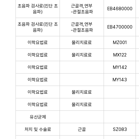
초음파 검사료(진단 초
근골격,연부
EB4680000
음파)
-관절초음파
초음파 검사료(진단 초
근골격,연부
EB4700000
음파)
-관절초음파
이학요법료
물리치료료
MZ001
이학요법료
물리치료료
MX122
이학요법료
MY142
이학요법료
MY143
이학요법료
물리치료료
이학요법료
물리치료료
유산균제
처치 및 수술료
근골
SZ083