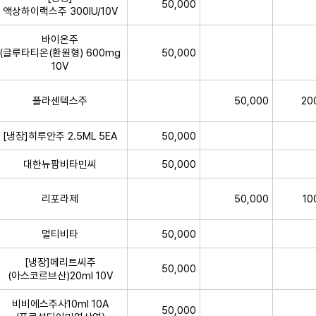
50,000
액상하이랙스주 300IU/10V
바이온주
(글루타티온(환원형) 600mg
50,000
10V
플라센텍스주
50,000
20
[냉장]히루안주 2.5ML 5EA
50,000
대한뉴팜비타민씨
50,000
리포라제
50,000
10
멀티비타
50,000
[냉장]메리트씨주
50,000
(아스코르브산)20ml 10V
비비에스주사10ml 10A
50,000