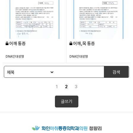
어깨 통증
어깨,목 통증
DNA인대성형
DNA인대성형
검색
1
2
3
글쓰기